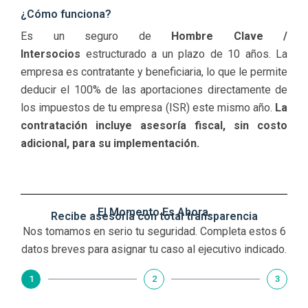
¿Cómo funciona?
Es un seguro de
Hombre Clave /
Intersocios
estructurado a un plazo de 10 años
. La
empresa es contratante y beneficiaria, lo que le permite
deducir el 100% de las aportaciones directamente de
los impuestos de tu empresa (ISR) este mismo año.
La
contratación incluye asesoría fiscal, sin costo
adicional, para su implementación.
El Momento Es Ahora.
Recibe asesoría con total transparencia
Nos tomamos en serio tu seguridad. Completa estos 6
datos breves para asignar tu caso al ejecutivo indicado.
1
2
3