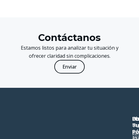
Contáctanos
Estamos listos para analizar tu situación y
ofrecer claridad sin complicaciones.
Enviar
P
En
Ub
T
Se
La
Pó
No
Re
AX
257